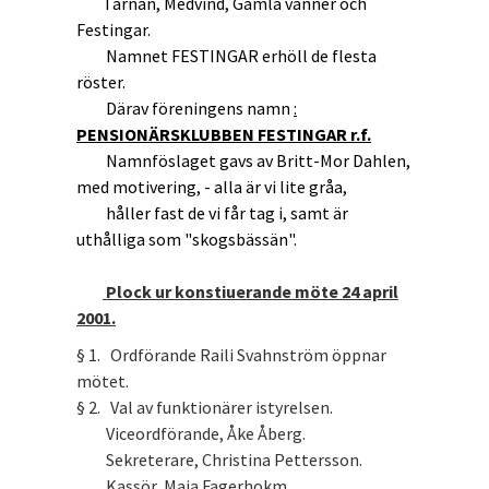
Tärnan, Medvind, Gamla vänner och
Festingar.
Namnet FESTINGAR erhöll de flesta
röster.
Därav föreningens namn
:
PENSIONÄRSKLUBBEN FESTINGAR r.f.
Namnföslaget gavs av Britt-Mor Dahlen,
med motivering, - alla är vi lite gråa,
håller fast de vi får tag i, samt är
uthålliga som "skogsbässän".
Plock ur konstiuerande möte 24 april
2001.
§ 1. Ordförande Raili Svahnström öppnar
mötet.
§ 2. Val av funktionärer istyrelsen.
Viceordförande, Åke Åberg.
Sekreterare, Christina Pettersson.
Kassör, Maja Fagerhokm.