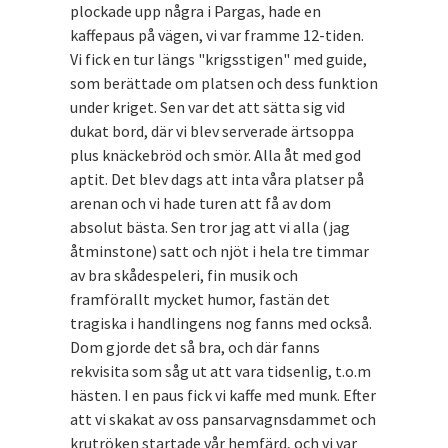
plockade upp några i Pargas, hade en
kaffepaus på vägen, vi var framme 12-tiden.
Vi fick en tur längs "krigsstigen" med guide,
som berättade om platsen och dess funktion
under kriget. Sen var det att sätta sig vid
dukat bord, där vi blev serverade ärtsoppa
plus knäckebröd och smör. Alla åt med god
aptit. Det blev dags att inta våra platser på
arenan och vi hade turen att få av dom
absolut bästa. Sen tror jag att vi alla (jag
åtminstone) satt och njöt i hela tre timmar
av bra skådespeleri, fin musik och
framförallt mycket humor, fastän det
tragiska i handlingens nog fanns med också.
Dom gjorde det så bra, och där fanns
rekvisita som såg ut att vara tidsenlig, t.o.m
hästen. I en paus fick vi kaffe med munk. Efter
att vi skakat av oss pansarvagnsdammet och
krutröken startade vår hemfärd, och vi var