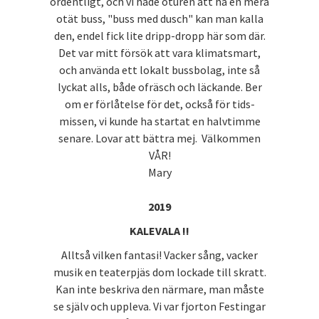
ordentligt, och vi hade oturen att ha en mera
otät buss, "buss med dusch" kan man kalla
den, endel fick lite dripp-dropp här som där.
Det var mitt försök att vara klimatsmart,
och använda ett lokalt bussbolag, inte så
lyckat alls, både ofräsch och läckande. Ber
om er förlåtelse för det, också för tids-
missen, vi kunde ha startat en halvtimme
senare. Lovar att bättra mej. Välkommen
VÅR!
Mary
2019
KALEVALA !!
Alltså vilken fantasi! Vacker sång, vacker
musik en teaterpjäs dom lockade till skratt.
Kan inte beskriva den närmare, man måste
se själv och uppleva. Vi var fjorton Festingar