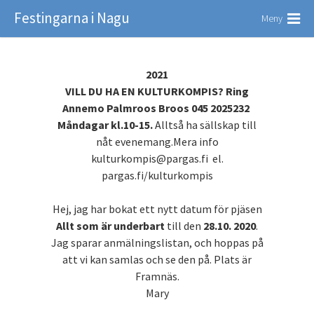
Festingarna i Nagu
Meny
2021
VILL DU HA EN KULTURKOMPIS? Ring
Annemo Palmroos Broos 045 2025232
Måndagar kl.10-15.
Alltså ha sällskap till
nåt evenemang.Mera info
kulturkompis@pargas.fi el.
pargas.fi/kulturkompis
Hej, jag har bokat ett nytt datum för pjäsen
Allt som är underbart
till den
28.10. 2020
.
Jag sparar anmälningslistan, och hoppas på
att vi kan samlas och se den på. Plats är
Framnäs.
Mary