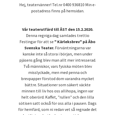
Hej, teatervänner! Tel.nr 0400 936810 Min e-
postadress finns på hemsidan.
Vår teaterutfärd till ÅST den 15.2.2020.
Denna regniga dag samlades trettio
Festingar för att se
" Kärleksbrev" på Åbo
Svenska Teater.
Förväntningarna var
kanske inte så stora i början, men under
pjäsens gång blev man allt mer intresserad.
Två människor, vars fysiska möten blev
misslyckade, men med penna och
brevpapper förstod dom varandra mycket
bättre. Situationer som säkert väckte
minnen till liv hos oss allihopa, ingen var
helt oberörd. Kaffet, "rullen" och den lilla
sötisen satt också för oss alla i pausen. Dags
för hemfärd, som ni redan vet så regnade det