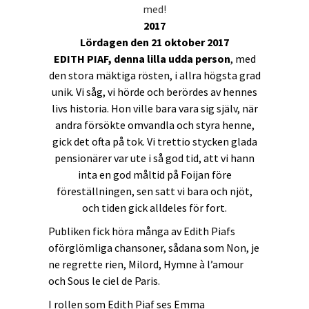
med!
2017
Lördagen den 21 oktober 2017
EDITH PIAF, denna lilla udda person
, med
den stora mäktiga rösten, i allra högsta grad
unik. Vi såg, vi hörde och berördes av hennes
livs historia. Hon ville bara vara sig själv, när
andra försökte omvandla och styra henne,
gick det ofta på tok. Vi trettio stycken glada
pensionärer var ute i så god tid, att vi hann
inta en god måltid på Foijan före
föreställningen, sen satt vi bara och njöt,
och tiden gick alldeles för fort.
Publiken fick höra många av Edith Piafs
oförglömliga chansoner, sådana som Non, je
ne regrette rien, Milord, Hymne à l’amour
och Sous le ciel de Paris.
I rollen som Edith Piaf ses Emma