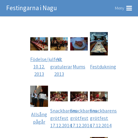
Festingarna i Nagu
Meny
Födelse/julfest
Vi
10.12.
gratulerar
Mums
Festdukning
2013
2013
Snackbarens
Snackbarens
Snackbarens
Allsång
grötfest
grötfest
grötfest
pågår
17.12.2014
17.12.2014
17.12.2014