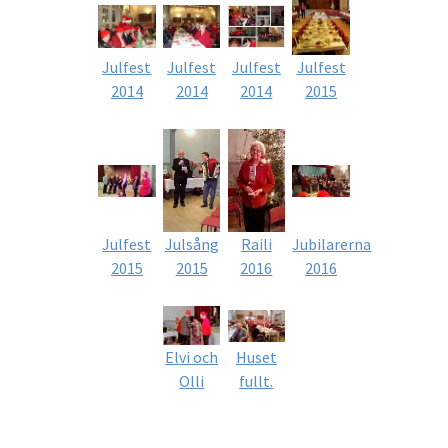
Julfest
Julfest
Julfest
Julfest
2014
2014
2014
2015
Julfest
Julsång
Raili
Jubilarerna
2015
2015
2016
2016
Elvi och
Huset
Olli
fullt.