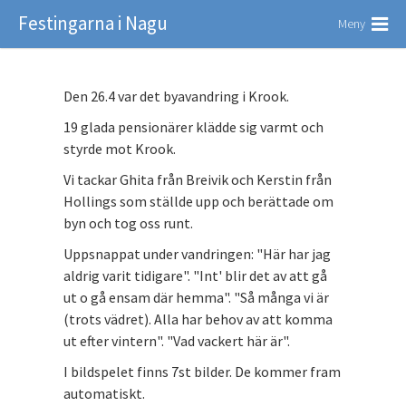
Festingarna i Nagu
Meny
Den 26.4 var det byavandring i Krook.
19 glada pensionärer klädde sig varmt och
styrde mot Krook.
Vi tackar Ghita från Breivik och Kerstin från
Hollings som ställde upp och berättade om
byn och tog oss runt.
Uppsnappat under vandringen: "Här har jag
aldrig varit tidigare". "Int' blir det av att gå
ut o gå ensam där hemma". "Så många vi är
(trots vädret). Alla har behov av att komma
ut efter vintern". "Vad vackert här är".
I bildspelet finns 7st bilder. De kommer fram
automatiskt.