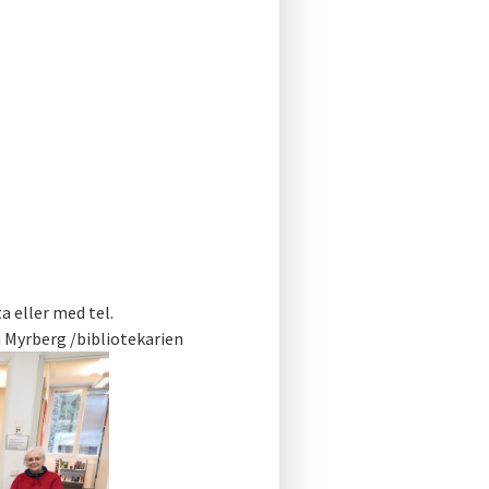
a eller med tel.
a Myrberg /bibliotekarien