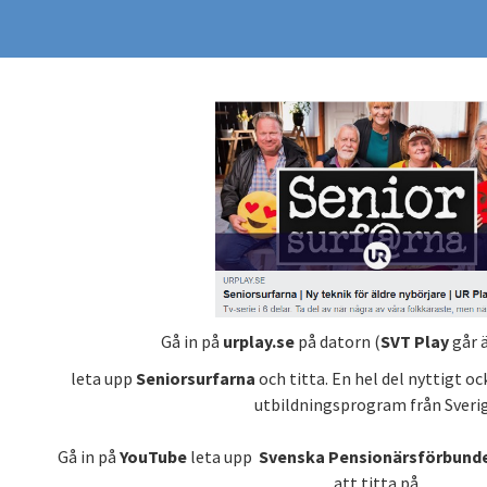
Gå in på
urplay.se
på datorn (
SVT Play
går ä
leta upp
Seniorsurfarna
och titta. En hel del nyttigt oc
utbildningsprogram från Sverig
Gå in på
YouTube
leta upp
Svenska Pensionärsförbund
att titta på.