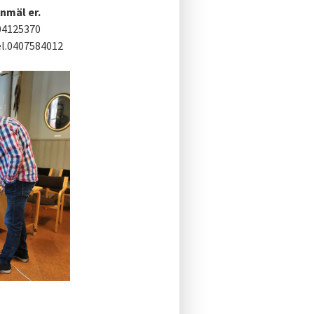
Anmäl er.
404125370
el.0407584012