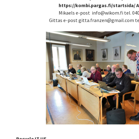
https://kombi.pargas.fi/startsida/ 
Mikaels e-post info@wikom.fi tel. 0
Gittas e-post gitta.franzen@gmail.com t
Recycle IT UF