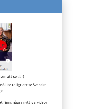
ven att se där)
kså lite roligt att se.Svenskt
e.
et
finns några nyttiga videor