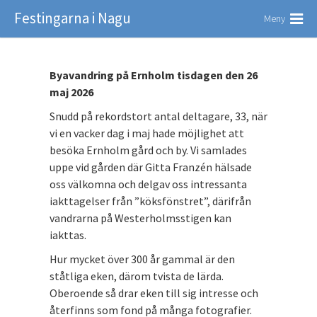
Festingarna i Nagu
Meny
Byavandring på Ernholm tisdagen den 26
maj 2026
Snudd på rekordstort antal deltagare, 33, när
vi en vacker dag i maj hade möjlighet att
besöka Ernholm gård och by. Vi samlades
uppe vid gården där Gitta Franzén hälsade
oss välkomna och delgav oss intressanta
iakttagelser från ”köksfönstret”, därifrån
vandrarna på Westerholmsstigen kan
iakttas.
Hur mycket över 300 år gammal är den
ståtliga eken, därom tvista de lärda.
Oberoende så drar eken till sig intresse och
återfinns som fond på många fotografier.