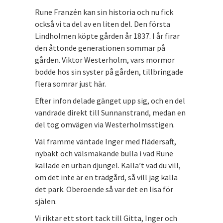
Rune Franzén kan sin historia och nu fick
också vi ta del av en liten del. Den första
Lindholmen köpte gården år 1837. I år firar
den åttonde generationen sommar på
gården. Viktor Westerholm, vars mormor
bodde hos sin syster på gården, tillbringade
flera somrar just här.
Efter infon delade gänget upp sig, och en del
vandrade direkt till Sunnanstrand, medan en
del tog omvägen via Westerholmsstigen.
Väl framme väntade Inger med flädersaft,
nybakt och välsmakande bulla i vad Rune
kallade en urban djungel. Kalla’t vad du vill,
om det inte är en trädgård, så vill jag kalla
det park. Oberoende så var det en lisa för
själen.
Vi riktar ett stort tack till Gitta, Inger och